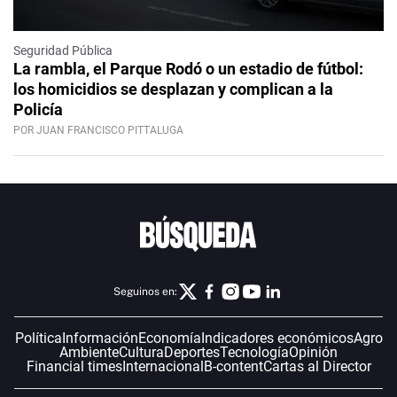
Seguridad Pública
La rambla, el Parque Rodó o un estadio de fútbol:
los homicidios se desplazan y complican a la
Policía
POR JUAN FRANCISCO PITTALUGA
Seguinos en:
Política
Información
Economía
Indicadores económicos
Agro
Ambiente
Cultura
Deportes
Tecnología
Opinión
Financial times
Internacional
B-content
Cartas al Director