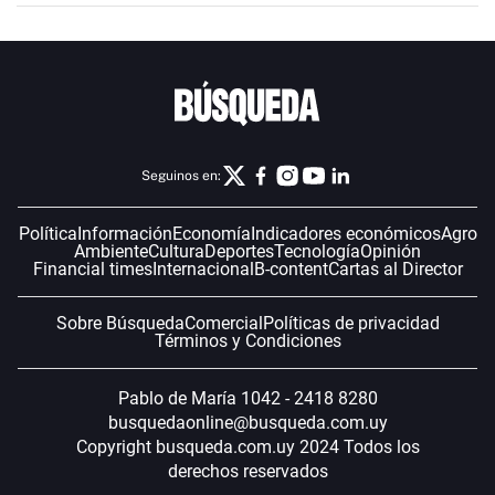
Seguinos en:
Política
Información
Economía
Indicadores económicos
Agro
Ambiente
Cultura
Deportes
Tecnología
Opinión
Financial times
Internacional
B-content
Cartas al Director
Sobre Búsqueda
Comercial
Políticas de privacidad
Términos y Condiciones
Pablo de María 1042 - 2418 8280
busquedaonline@busqueda.com.uy
Copyright busqueda.com.uy 2024 Todos los
derechos reservados