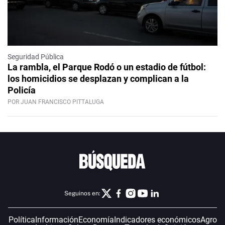
Seguridad Pública
La rambla, el Parque Rodó o un estadio de fútbol:
los homicidios se desplazan y complican a la
Policía
POR JUAN FRANCISCO PITTALUGA
Seguinos en:
Política
Información
Economía
Indicadores económicos
Agro