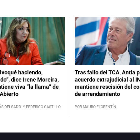
ivoqué haciendo,
Tras fallo del TCA, Antía 
do”, dice Irene Moreira,
acuerdo extrajudicial al I
iene viva “la llama” de
mantiene rescisión del co
Abierto
de arrendamiento
ÁS DELGADO
Y FEDERICO CASTILLO
POR MAURO FLORENTÍN