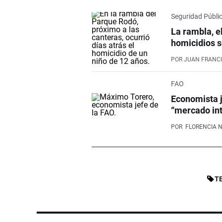
Seguridad Públi
La rambla, e
homicidios s
POR
JUAN FRANCI
FAO
Economista j
“mercado int
POR
FLORENCIA 
T