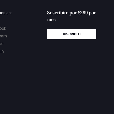
Suscribite por $299 por
nos en:
mes
ook
SUSCRIBITE
gram
be
dIn