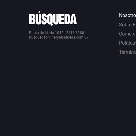
Nosotro
Sobre 
Pablo de María 1042 - 2418 8280
Comerci
busquedaonline@busqueda.com.uy
Política
Término