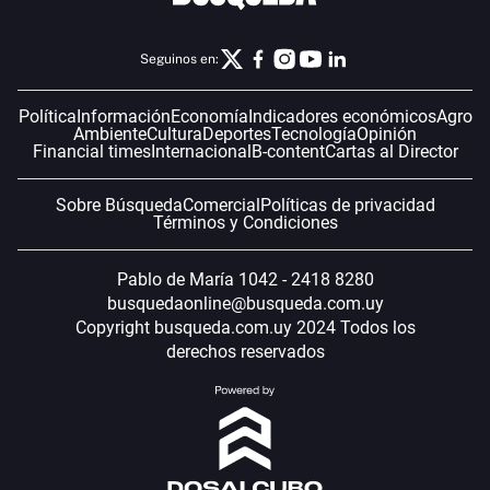
Seguinos en:
Política
Información
Economía
Indicadores económicos
Agro
Ambiente
Cultura
Deportes
Tecnología
Opinión
Financial times
Internacional
B-content
Cartas al Director
Sobre Búsqueda
Comercial
Políticas de privacidad
Términos y Condiciones
Pablo de María 1042 - 2418 8280
busquedaonline@busqueda.com.uy
Copyright busqueda.com.uy 2024 Todos los
derechos reservados