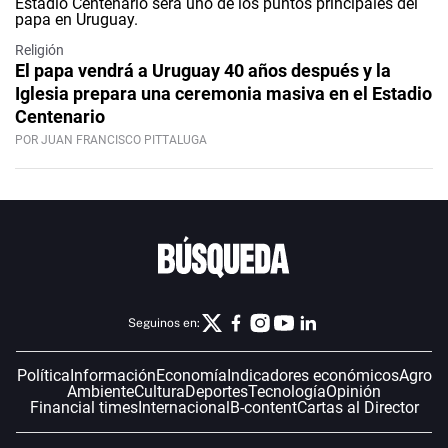
Religión
El papa vendrá a Uruguay 40 años después y la
Iglesia prepara una ceremonia masiva en el Estadio
Centenario
POR JUAN FRANCISCO PITTALUGA
Seguinos en:
Política
Información
Economía
Indicadores económicos
Agro
Ambiente
Cultura
Deportes
Tecnología
Opinión
Financial times
Internacional
B-content
Cartas al Director