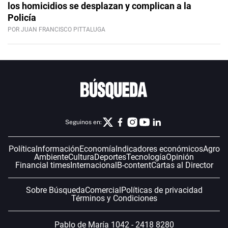
los homicidios se desplazan y complican a la
Policía
POR JUAN FRANCISCO PITTALUGA
Seguinos en:
Política
Información
Economía
Indicadores económicos
Agro
Ambiente
Cultura
Deportes
Tecnología
Opinión
Financial times
Internacional
B-content
Cartas al Director
Sobre Búsqueda
Comercial
Políticas de privacidad
Términos y Condiciones
Pablo de María 1042 - 2418 8280