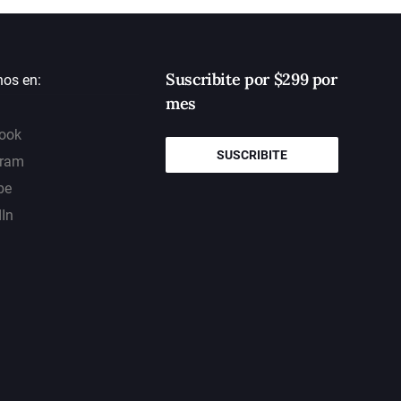
Suscribite por $299 por
nos en:
mes
ook
SUSCRIBITE
gram
be
dIn