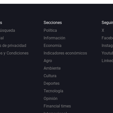
s
Secciones
Segui
Búsqueda
Política
X
al
Información
Faceb
s de privacidad
Economía
Insta
s y Condiciones
Indicadores económicos
Youtu
Agro
Linke
Ambiente
Cultura
Deportes
Tecnología
Opinión
Financial times