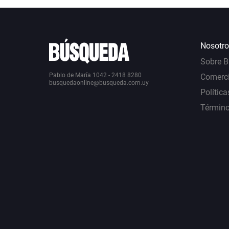
Nosotro
Sobre 
Pablo de María 1042 - 2418 8280
Comerci
busquedaonline@busqueda.com.uy
Política
Término