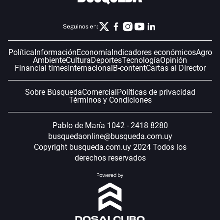
Seguinos en:
Política
Información
Economía
Indicadores económicos
Agro
Ambiente
Cultura
Deportes
Tecnología
Opinión
Financial times
Internacional
B-content
Cartas al Director
Sobre Búsqueda
Comercial
Políticas de privacidad
Términos y Condiciones
Pablo de María 1042 - 2418 8280
busquedaonline@busqueda.com.uy
Copyright busqueda.com.uy 2024 Todos los
derechos reservados