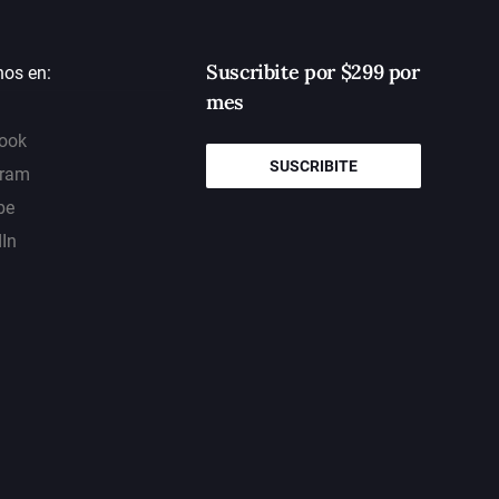
Suscribite por $299 por
nos en:
mes
ook
SUSCRIBITE
gram
be
dIn