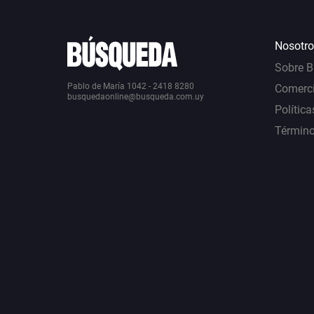
Nosotro
Sobre 
Pablo de María 1042 - 2418 8280
Comerci
busquedaonline@busqueda.com.uy
Política
Término