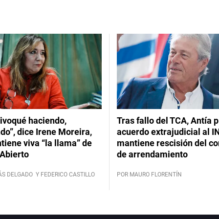
ivoqué haciendo,
Tras fallo del TCA, Antía 
do”, dice Irene Moreira,
acuerdo extrajudicial al I
iene viva “la llama” de
mantiene rescisión del co
Abierto
de arrendamiento
ÁS DELGADO
Y FEDERICO CASTILLO
POR MAURO FLORENTÍN