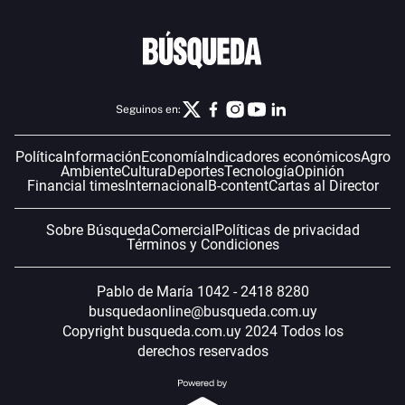
Seguinos en:
Política
Información
Economía
Indicadores económicos
Agro
Ambiente
Cultura
Deportes
Tecnología
Opinión
Financial times
Internacional
B-content
Cartas al Director
Sobre Búsqueda
Comercial
Políticas de privacidad
Términos y Condiciones
Pablo de María 1042 - 2418 8280
busquedaonline@busqueda.com.uy
Copyright busqueda.com.uy 2024 Todos los
derechos reservados