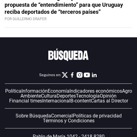
propuesta de “entendimiento” para que Uruguay
reciba deportados de “terceros países”
POR GUILLERMO DRAPER
Seguinos en:
Política
Información
Economía
Indicadores económicos
Agro
Ambiente
Cultura
Deportes
Tecnología
Opinión
Financial times
Internacional
B-content
Cartas al Director
Sobre Búsqueda
Comercial
Políticas de privacidad
Términos y Condiciones
Pablo de María 1042 - 2418 8280