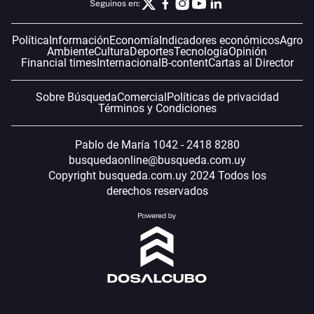
Seguinos en:
Política
Información
Economía
Indicadores económicos
Agro
Ambiente
Cultura
Deportes
Tecnología
Opinión
Financial times
Internacional
B-content
Cartas al Director
Sobre Búsqueda
Comercial
Políticas de privacidad
Términos y Condiciones
Pablo de María 1042 - 2418 8280
busquedaonline@busqueda.com.uy
Copyright busqueda.com.uy 2024 Todos los
derechos reservados