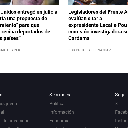
Unidos entregó en julio a
Legisladores del Frente 
ría una propuesta de
evalúan citar al
imiento” para que
expresidente Lacalle Pou 
 reciba deportados de
comisión investigadora s
s países”
Cardama
ERMO DRAPER
POR VICTORIA FERNÁNDEZ
s
Secciones
Segui
Búsqueda
Política
X
al
Información
Faceb
s de privacidad
Economía
Insta