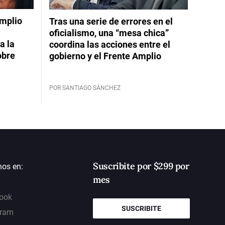
Amplio
Tras una serie de errores en el
oficialismo, una “mesa chica”
a la
coordina las acciones entre el
obre
gobierno y el Frente Amplio
POR SANTIAGO SÁNCHEZ
Suscribite por $299 por
nos en:
mes
ook
SUSCRIBITE
gram