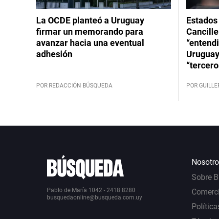
La OCDE planteó a Uruguay
Estados 
firmar un memorando para
Cancille
avanzar hacia una eventual
“entend
adhesión
Uruguay
“tercero
POR REDACCIÓN BÚSQUEDA
POR GUILL
Nosotro
Sobre 
Pablo de María 1042 - 2418 8280
Comerci
busquedaonline@busqueda.com.uy
Política