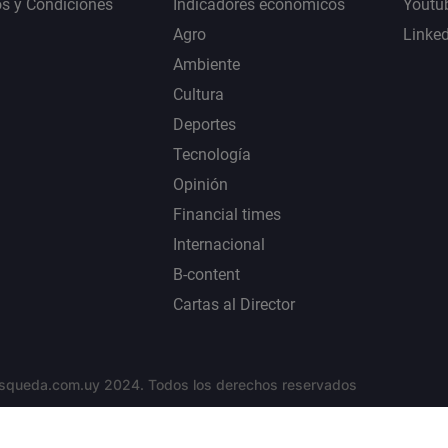
s y Condiciones
Indicadores económicos
Youtu
Agro
Linke
Ambiente
Cultura
Deportes
Tecnología
Opinión
Financial times
Internacional
B-content
Cartas al Director
squeda.com.uy 2024. Todos los derechos reservados