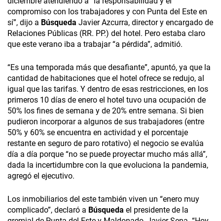
diciembre atendiendo a “la responsabilidad y el
compromiso con los trabajadores y con Punta del Este en
sí”, dijo a
Búsqueda
Javier Azcurra, director y encargado de
Relaciones Públicas (RR. PP.) del hotel. Pero estaba claro
que este verano iba a trabajar “a pérdida”, admitió.
“Es una temporada más que desafiante”, apuntó, ya que la
cantidad de habitaciones que el hotel ofrece se redujo, al
igual que las tarifas. Y dentro de esas restricciones, en los
primeros 10 días de enero el hotel tuvo una ocupación de
50% los fines de semana y de 20% entre semana. Si bien
pudieron incorporar a algunos de sus trabajadores (entre
50% y 60% se encuentra en actividad y el porcentaje
restante en seguro de paro rotativo) el negocio se evalúa
día a día porque “no se puede proyectar mucho más allá”,
dada la incertidumbre con la que evoluciona la pandemia,
agregó el ejecutivo.
Los inmobiliarios del este también viven un “enero muy
complicado”, declaró a
Búsqueda
el presidente de la
gremial de Punta del Este y Maldonado, Javier Sena. “Hoy