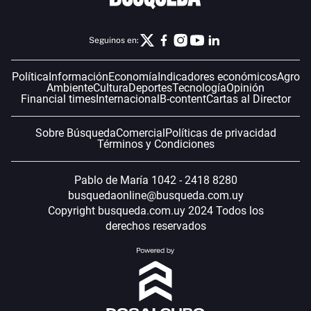
Seguinos en:
Política
Información
Economía
Indicadores económicos
Agro
Ambiente
Cultura
Deportes
Tecnología
Opinión
Financial times
Internacional
B-content
Cartas al Director
Sobre Búsqueda
Comercial
Políticas de privacidad
Términos y Condiciones
Pablo de María 1042 - 2418 8280
busquedaonline@busqueda.com.uy
Copyright busqueda.com.uy 2024 Todos los
derechos reservados