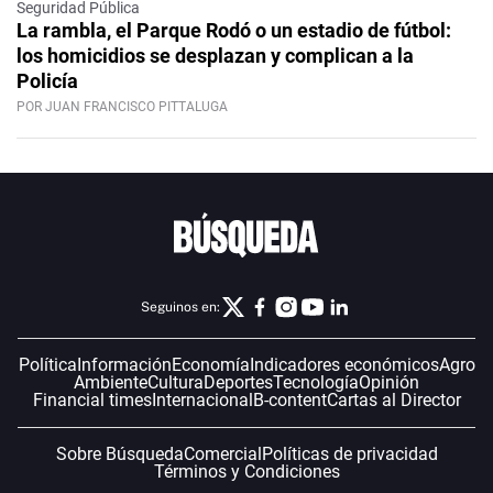
Seguridad Pública
La rambla, el Parque Rodó o un estadio de fútbol:
los homicidios se desplazan y complican a la
Policía
POR JUAN FRANCISCO PITTALUGA
Seguinos en:
Política
Información
Economía
Indicadores económicos
Agro
Ambiente
Cultura
Deportes
Tecnología
Opinión
Financial times
Internacional
B-content
Cartas al Director
Sobre Búsqueda
Comercial
Políticas de privacidad
Términos y Condiciones