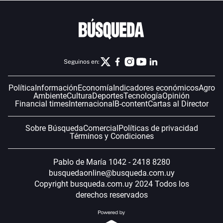
Seguinos en:
Política
Información
Economía
Indicadores económicos
Agro
Ambiente
Cultura
Deportes
Tecnología
Opinión
Financial times
Internacional
B-content
Cartas al Director
Sobre Búsqueda
Comercial
Políticas de privacidad
Términos y Condiciones
Pablo de María 1042 - 2418 8280
busquedaonline@busqueda.com.uy
Copyright busqueda.com.uy 2024 Todos los
derechos reservados