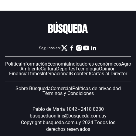
Seguinos en:
Política
Información
Economía
Indicadores económicos
Agro
Ambiente
Cultura
Deportes
Tecnología
Opinión
Financial times
Internacional
B-content
Cartas al Director
Sobre Búsqueda
Comercial
Políticas de privacidad
Términos y Condiciones
Pablo de María 1042 - 2418 8280
busquedaonline@busqueda.com.uy
Copyright busqueda.com.uy 2024 Todos los
derechos reservados