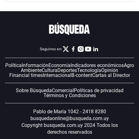
Seguinos en:
Política
Información
Economía
Indicadores económicos
Agro
Ambiente
Cultura
Deportes
Tecnología
Opinión
Financial times
Internacional
B-content
Cartas al Director
Sobre Búsqueda
Comercial
Políticas de privacidad
Términos y Condiciones
Pablo de María 1042 - 2418 8280
busquedaonline@busqueda.com.uy
Copyright busqueda.com.uy 2024 Todos los
derechos reservados