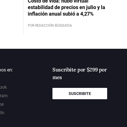
Costo de vida: hubo virtual
estabilidad de precios en julio y la
inflación anual subió a 4,27%
POR REDACCIÓN BÚSQUEDA
Suscribite por $299 por
nos en:
mes
ook
SUSCRIBITE
gram
be
dIn