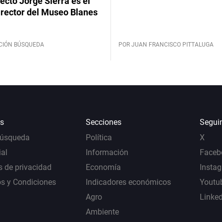
tecto Jorge Sierra es el
irector del Museo Blanes
CIÓN BÚSQUEDA
POR JUAN FRANCISCO PITTALUGA
s
Secciones
Segui
Búsqueda
Política
X
al
Información
Faceb
s de privacidad
Economía
Insta
s y Condiciones
Indicadores económicos
Youtu
Agro
Linke
Ambiente