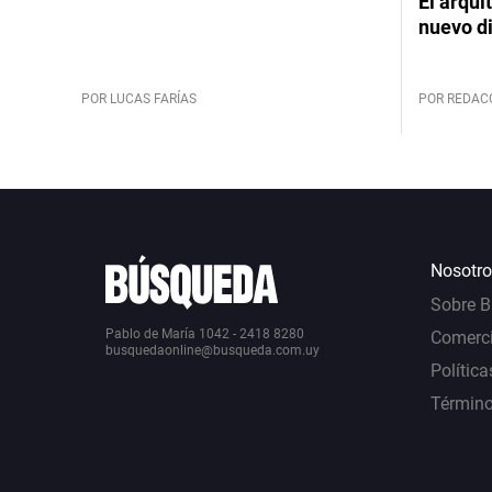
El arqui
nuevo d
POR LUCAS FARÍAS
POR REDAC
Nosotro
Sobre 
Pablo de María 1042 - 2418 8280
Comerci
busquedaonline@busqueda.com.uy
Política
Término