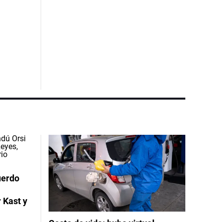
uerdo
 Kast y