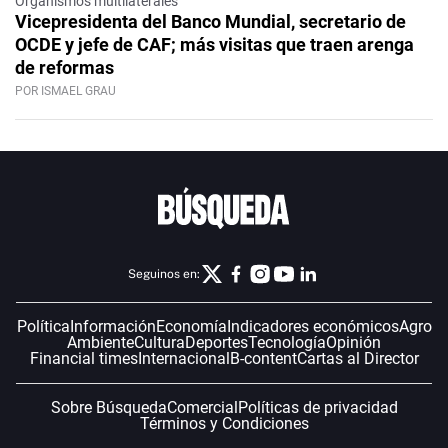
Organismos multilaterales
Vicepresidenta del Banco Mundial, secretario de
OCDE y jefe de CAF; más visitas que traen arenga
de reformas
POR ISMAEL GRAU
Seguinos en:
Política
Información
Economía
Indicadores económicos
Agro
Ambiente
Cultura
Deportes
Tecnología
Opinión
Financial times
Internacional
B-content
Cartas al Director
Sobre Búsqueda
Comercial
Políticas de privacidad
Términos y Condiciones