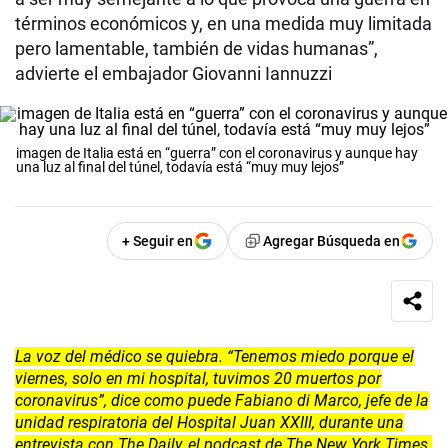
términos económicos y, en una medida muy limitada
pero lamentable, también de vidas humanas”,
advierte el embajador Giovanni Iannuzzi
imagen de Italia está en “guerra” con el coronavirus y aunque hay
una luz al final del túnel, todavía está “muy muy lejos”
+ Seguir en
Agregar Búsqueda en
La voz del médico se quiebra. “Tenemos miedo porque el
viernes, solo en mi hospital, tuvimos 20 muertos por
coronavirus”, dice como puede Fabiano di Marco, jefe de la
unidad respiratoria del Hospital Juan XXIII, durante una
entrevista con The Daily, el podcast de The New York Times.