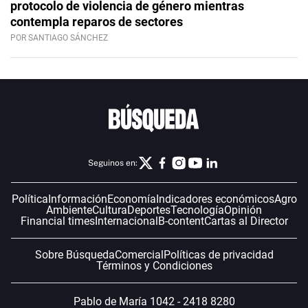
protocolo de violencia de género mientras
contempla reparos de sectores
POR SANTIAGO SÁNCHEZ
Seguinos en:
Política
Información
Economía
Indicadores económicos
Agro
Ambiente
Cultura
Deportes
Tecnología
Opinión
Financial times
Internacional
B-content
Cartas al Director
Sobre Búsqueda
Comercial
Políticas de privacidad
Términos y Condiciones
Pablo de María 1042 - 2418 8280