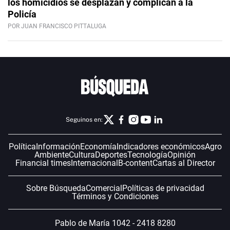
los homicidios se desplazan y complican a la
Policía
POR JUAN FRANCISCO PITTALUGA
Seguinos en:
Política
Información
Economía
Indicadores económicos
Agro
Ambiente
Cultura
Deportes
Tecnología
Opinión
Financial times
Internacional
B-content
Cartas al Director
Sobre Búsqueda
Comercial
Políticas de privacidad
Términos y Condiciones
Pablo de María 1042 - 2418 8280