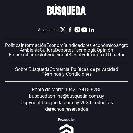
Seguinos en:
Política
Información
Economía
Indicadores económicos
Agro
Ambiente
Cultura
Deportes
Tecnología
Opinión
Financial times
Internacional
B-content
Cartas al Director
Sobre Búsqueda
Comercial
Políticas de privacidad
Términos y Condiciones
Pablo de María 1042 - 2418 8280
busquedaonline@busqueda.com.uy
Copyright busqueda.com.uy 2024 Todos los
derechos reservados