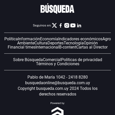
Seguinos en:
Política
Información
Economía
Indicadores económicos
Agro
Ambiente
Cultura
Deportes
Tecnología
Opinión
Financial times
Internacional
B-content
Cartas al Director
Sobre Búsqueda
Comercial
Políticas de privacidad
Términos y Condiciones
Pablo de María 1042 - 2418 8280
busquedaonline@busqueda.com.uy
Copyright busqueda.com.uy 2024 Todos los
derechos reservados