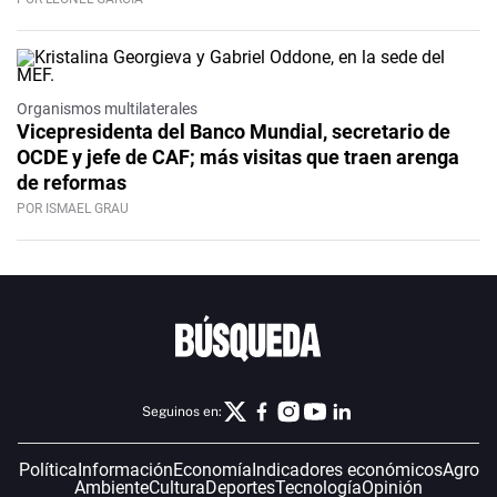
Organismos multilaterales
Vicepresidenta del Banco Mundial, secretario de
OCDE y jefe de CAF; más visitas que traen arenga
de reformas
POR ISMAEL GRAU
Seguinos en:
Política
Información
Economía
Indicadores económicos
Agro
Ambiente
Cultura
Deportes
Tecnología
Opinión