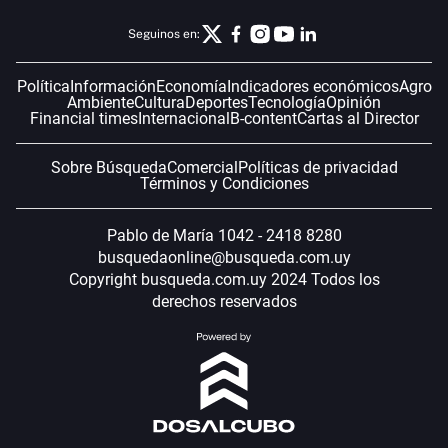
Seguinos en:
Política
Información
Economía
Indicadores económicos
Agro
Ambiente
Cultura
Deportes
Tecnología
Opinión
Financial times
Internacional
B-content
Cartas al Director
Sobre Búsqueda
Comercial
Políticas de privacidad
Términos y Condiciones
Pablo de María 1042 - 2418 8280
busquedaonline@busqueda.com.uy
Copyright busqueda.com.uy 2024 Todos los
derechos reservados