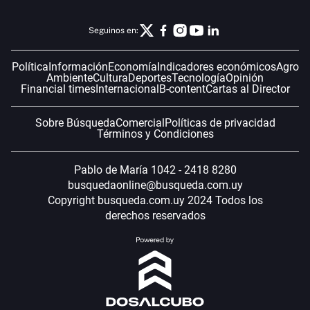
Seguinos en:
Política
Información
Economía
Indicadores económicos
Agro
Ambiente
Cultura
Deportes
Tecnología
Opinión
Financial times
Internacional
B-content
Cartas al Director
Sobre Búsqueda
Comercial
Políticas de privacidad
Términos y Condiciones
Pablo de María 1042 - 2418 8280
busquedaonline@busqueda.com.uy
Copyright busqueda.com.uy 2024 Todos los
derechos reservados