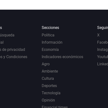
s
Secciones
Segui
Búsqueda
Política
X
al
Información
Faceb
s de privacidad
Economía
Insta
s y Condiciones
Indicadores económicos
Youtu
Agro
Linke
Ambiente
Cultura
Deportes
Tecnología
Opinión
Financial times