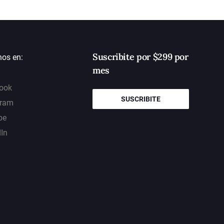
Suscribite por $299 por
nos en:
mes
ook
SUSCRIBITE
gram
be
dIn