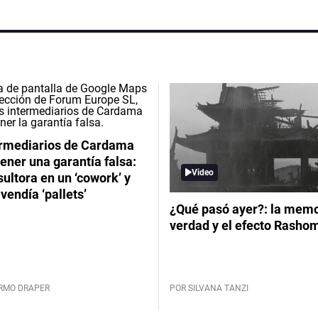
ermediarios de Cardama
ener una garantía falsa:
Video
ultora en un ‘cowork’ y
vendía ‘pallets’
¿Qué pasó ayer?: la memor
verdad y el efecto Rasho
ERMO DRAPER
POR SILVANA TANZI