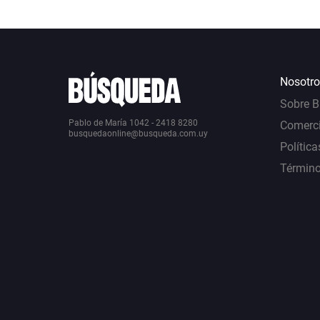
Nosotro
Sobre 
Pablo de María 1042 - 2418 8280
Comerci
busquedaonline@busqueda.com.uy
Política
Término