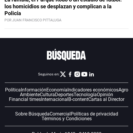
los homicidios se desplazan y complican a la
Policía
POR JUAN FRANCISCO PITTALUGA
Seguinos en:
Política
Información
Economía
Indicadores económicos
Agro
Ambiente
Cultura
Deportes
Tecnología
Opinión
Financial times
Internacional
B-content
Cartas al Director
Sobre Búsqueda
Comercial
Políticas de privacidad
Términos y Condiciones