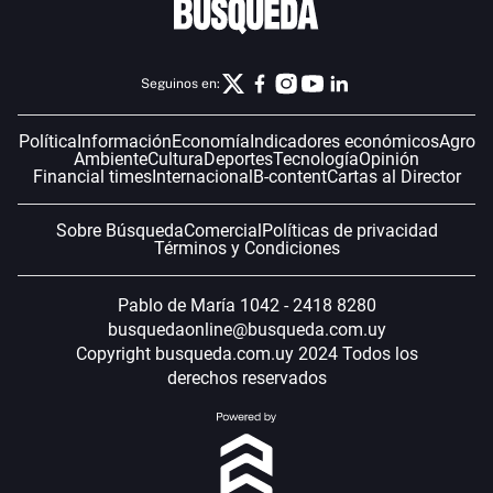
Seguinos en:
Política
Información
Economía
Indicadores económicos
Agro
Ambiente
Cultura
Deportes
Tecnología
Opinión
Financial times
Internacional
B-content
Cartas al Director
Sobre Búsqueda
Comercial
Políticas de privacidad
Términos y Condiciones
Pablo de María 1042 - 2418 8280
busquedaonline@busqueda.com.uy
Copyright busqueda.com.uy 2024 Todos los
derechos reservados