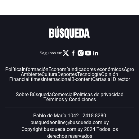
Seguinos en:
Política
Información
Economía
Indicadores económicos
Agro
Ambiente
Cultura
Deportes
Tecnología
Opinión
Financial times
Internacional
B-content
Cartas al Director
Sobre Búsqueda
Comercial
Políticas de privacidad
Términos y Condiciones
Pablo de María 1042 - 2418 8280
busquedaonline@busqueda.com.uy
Copyright busqueda.com.uy 2024 Todos los
derechos reservados