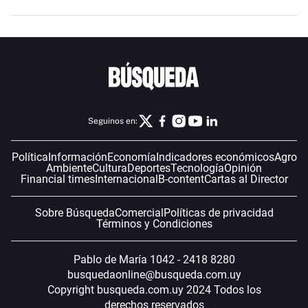
Seguinos en:
Política
Información
Economía
Indicadores económicos
Agro
Ambiente
Cultura
Deportes
Tecnología
Opinión
Financial times
Internacional
B-content
Cartas al Director
Sobre Búsqueda
Comercial
Políticas de privacidad
Términos y Condiciones
Pablo de María 1042 - 2418 8280
busquedaonline@busqueda.com.uy
Copyright busqueda.com.uy 2024 Todos los
derechos reservados