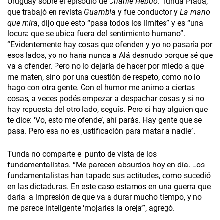
Uruguay sobre el episodio de
Charlie Hebdo
. Tunda Prada,
que trabajó en revista
Guambia
y fue conductor y
La mano
que mira
, dijo que esto “pasa todos los límites” y es “una
locura que se ubica fuera del sentimiento humano”.
“Evidentemente hay cosas que ofenden y yo no pasaría por
esos lados, yo no haría nunca a Alá desnudo porque sé que
va a ofender. Pero no lo dejaría de hacer por miedo a que
me maten, sino por una cuestión de respeto, como no lo
hago con otra gente. Con el humor me animo a ciertas
cosas, a veces podés empezar a despachar cosas y si no
hay repuesta del otro lado, seguís. Pero si hay alguien que
te dice: ‘Vo, esto me ofende’, ahí parás. Hay gente que se
pasa. Pero esa no es justificación para matar a nadie”.
Tunda no comparte el punto de vista de los
fundamentalistas. “Me parecen absurdos hoy en día. Los
fundamentalistas han tapado sus actitudes, como sucedió
en las dictaduras. En este caso estamos en una guerra que
daría la impresión de que va a durar mucho tiempo, y no
me parece inteligente ‘mojarles la oreja’”, agregó.