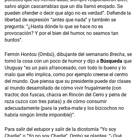
salvo algún cascarrabias que un día llamó enojado. Se
pueden ofender o decir que algo no es verdad”. Defiende la
libertad de expresión “antes que nada” y también se
pregunta: “¿Hasta dónde lo que se hace no es
provocación? Y por el bien del humor, no seamos tan
burdos”.
Fermín Hontou (Ombú), dibujante del semanario
Brecha
, se
tomó la cosa con un poco de humor y dijo a
Búsqueda
que
Uruguay “es un país afrancesado, con todo lo bueno y lo
malo que ello implica, como por ejemplo creerse el centro
del mundo. Que piensa que su presidente puede dar clases
al mundo desarrollado de cómo vivir frugalmente (con
tractor, dos fuscas, chacra en Rincón del Cerro y perra de
raza cuzco con tres patas) y de cómo consumir
adecuadamente (para la yerba-mate y los bizcochos no
habría ningún limite imponible)”.
Para salir del estupor y salir de la dicotomía “Yo soy
Charlie” o “Yo no soy Charlie”, Ombú se plantea: “¿Qué