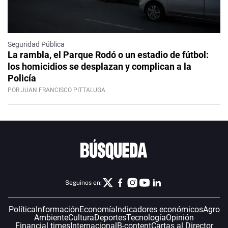
Seguridad Pública
La rambla, el Parque Rodó o un estadio de fútbol:
los homicidios se desplazan y complican a la
Policía
POR JUAN FRANCISCO PITTALUGA
Seguinos en:
Política
Información
Economía
Indicadores económicos
Agro
Ambiente
Cultura
Deportes
Tecnología
Opinión
Financial times
Internacional
B-content
Cartas al Director