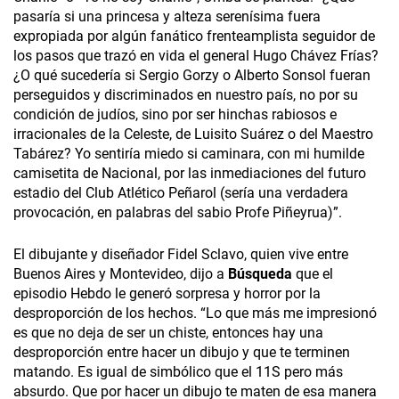
pasaría si una princesa y alteza serenísima fuera
expropiada por algún fanático frenteamplista seguidor de
los pasos que trazó en vida el general Hugo Chávez Frías?
¿O qué sucedería si Sergio Gorzy o Alberto Sonsol fueran
perseguidos y discriminados en nuestro país, no por su
condición de judíos, sino por ser hinchas rabiosos e
irracionales de la Celeste, de Luisito Suárez o del Maestro
Tabárez? Yo sentiría miedo si caminara, con mi humilde
camisetita de Nacional, por las inmediaciones del futuro
estadio del Club Atlético Peñarol (sería una verdadera
provocación, en palabras del sabio Profe Piñeyrua)”.
El dibujante y diseñador Fidel Sclavo, quien vive entre
Buenos Aires y Montevideo, dijo a
Búsqueda
que
el
episodio Hebdo le generó sorpresa y horror por la
desproporción de los hechos. “Lo que más me impresionó
es que no deja de ser un chiste, entonces hay una
desproporción entre hacer un dibujo y que te terminen
matando. Es igual de simbólico que el 11S pero más
absurdo. Que por hacer un dibujo te maten de esa manera