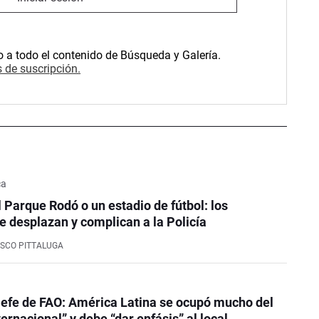
o a todo el contenido de Búsqueda y Galería.
 de suscripción.
ca
l Parque Rodó o un estadio de fútbol: los
e desplazan y complican a la Policía
SCO PITTALUGA
efe de FAO: América Latina se ocupó mucho del
ernacional” y debe “dar enfásis” al local