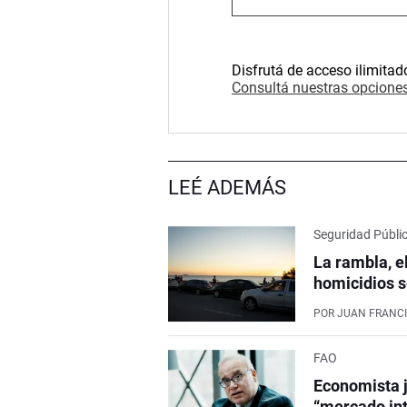
Disfrutá de acceso ilimitad
Consultá nuestras opciones
LEÉ ADEMÁS
Seguridad Públi
La rambla, e
homicidios s
POR
JUAN FRANCI
FAO
Economista j
“mercado int