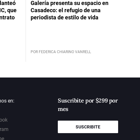
planteó
Galería presenta su espacio en
NC, que
Casadeco: el refugio de una
ntrato
periodista de estilo de vida
POR FEDERICA CHIARINO VANRELL
Suscribite por $299 por
nos en:
mes
ook
SUSCRIBITE
gram
be