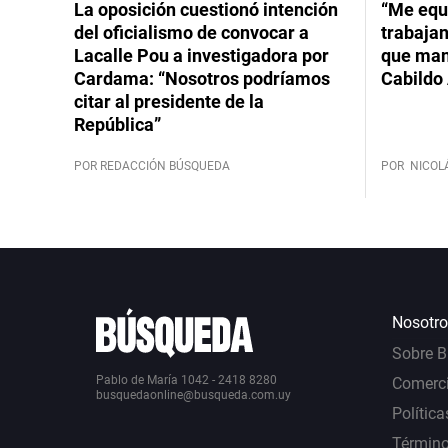
La oposición cuestionó intención
“Me equ
del oficialismo de convocar a
trabajan
Lacalle Pou a investigadora por
que mant
Cardama: “Nosotros podríamos
Cabildo 
citar al presidente de la
República”
POR REDACCIÓN BÚSQUEDA
POR
NICOL
Nosotro
Sobre 
Pablo de María 1042 - 2418 8280
Comerci
busquedaonline@busqueda.com.uy
Política
Término