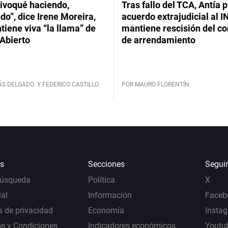
ivoqué haciendo,
Tras fallo del TCA, Antía 
do”, dice Irene Moreira,
acuerdo extrajudicial al I
iene viva “la llama” de
mantiene rescisión del co
Abierto
de arrendamiento
ÁS DELGADO
Y FEDERICO CASTILLO
POR MAURO FLORENTÍN
s
Secciones
Segui
Búsqueda
Política
X
al
Información
Faceb
s de privacidad
Economía
Insta
s y Condiciones
Indicadores económicos
Youtu