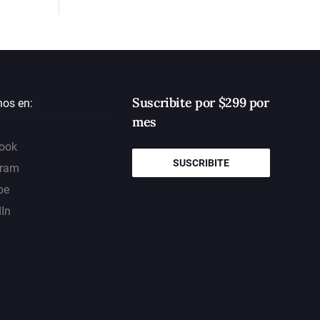
Suscribite por $299 por
nos en:
mes
ook
SUSCRIBITE
gram
be
dIn