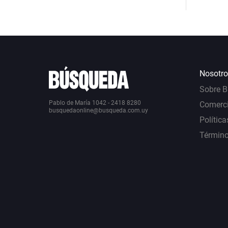
Nosotro
Sobre 
Pablo de María 1042 - 2418 8280
Comerci
busquedaonline@busqueda.com.uy
Política
Término