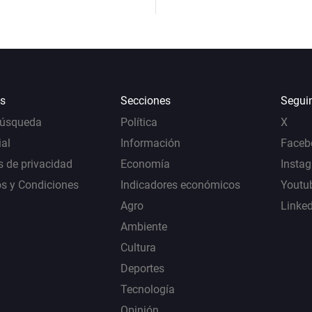
s
Secciones
Segui
Búsqueda
Política
X
al
Información
Faceb
s de privacidad
Economía
Insta
s y Condiciones
Indicadores económicos
Youtu
Agro
Linke
Ambiente
Cultura
Deportes
Tecnología
Opinión