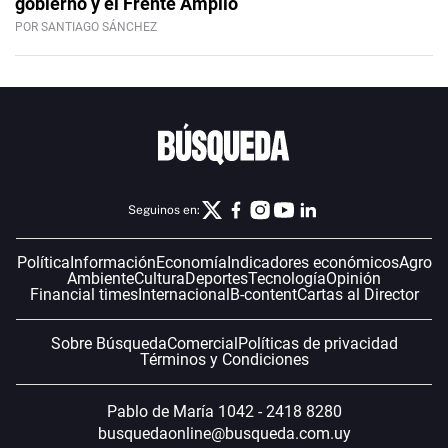
gobierno y el Frente Amplio
POR SANTIAGO SÁNCHEZ
Seguinos en:
Política
Información
Economía
Indicadores económicos
Agro
Ambiente
Cultura
Deportes
Tecnología
Opinión
Financial times
Internacional
B-content
Cartas al Director
Sobre Búsqueda
Comercial
Políticas de privacidad
Términos y Condiciones
Pablo de María 1042 - 2418 8280
busquedaonline@busqueda.com.uy