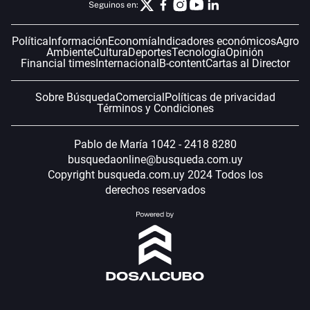
Seguinos en:
Política
Información
Economía
Indicadores económicos
Agro
Ambiente
Cultura
Deportes
Tecnología
Opinión
Financial times
Internacional
B-content
Cartas al Director
Sobre Búsqueda
Comercial
Políticas de privacidad
Términos y Condiciones
Pablo de María 1042 - 2418 8280
busquedaonline@busqueda.com.uy
Copyright busqueda.com.uy 2024 Todos los
derechos reservados