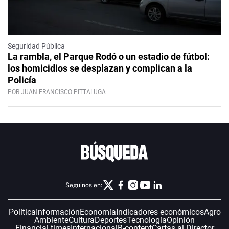
Seguridad Pública
La rambla, el Parque Rodó o un estadio de fútbol:
los homicidios se desplazan y complican a la
Policía
POR JUAN FRANCISCO PITTALUGA
Seguinos en:
Política
Información
Economía
Indicadores económicos
Agro
Ambiente
Cultura
Deportes
Tecnología
Opinión
Financial times
Internacional
B-content
Cartas al Director