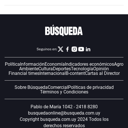
Seguinos en:
Política
Información
Economía
Indicadores económicos
Agro
Ambiente
Cultura
Deportes
Tecnología
Opinión
Financial times
Internacional
B-content
Cartas al Director
Sobre Búsqueda
Comercial
Políticas de privacidad
Términos y Condiciones
Pablo de María 1042 - 2418 8280
busquedaonline@busqueda.com.uy
Copyright busqueda.com.uy 2024 Todos los
derechos reservados