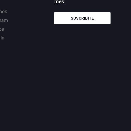
mes
ook
SUSCRIBITE
gram
be
dIn