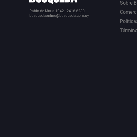
Sobre 
Pablo de María 1042 - 2418 8280
Comerci
busquedaonline@busqueda.com.uy
Política
Término