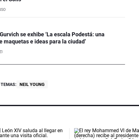
NSO
Gurvich se exhibe ‘La escala Podestá: una
e maquetas e ideas para la ciudad’
ZI
TEMAS:
NEIL YOUNG