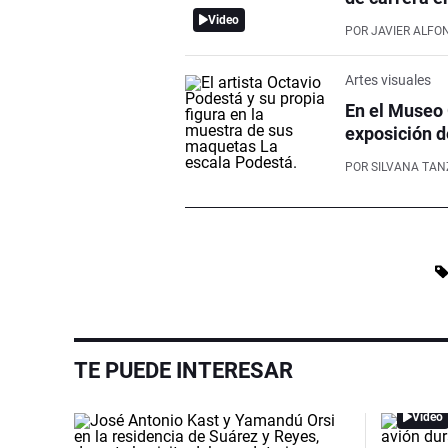
Video
POR
JAVIER ALFO
Artes visuales
En el Museo 
exposición d
POR
SILVANA TAN
TE PUEDE INTERESAR
Video