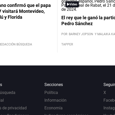
ano confirmó que el papa
Video
 visitará Montevideo,
ú y Florida
El rey que le ganó la parti
Pedro Sánchez
POR
BARNEY JOPSON
Y MALAIKA K
REDACCIÓN BÚSQUEDA
TAPPER
s
Secciones
Segui
Búsqueda
Política
X
al
Información
Faceb
s de privacidad
Economía
Insta