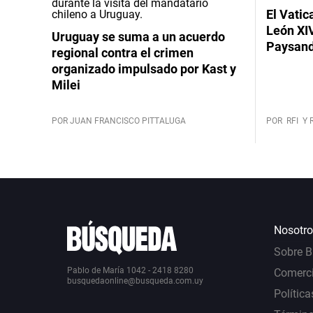
El Vatic
León XIV
Uruguay se suma a un acuerdo
Paysand
regional contra el crimen
organizado impulsado por Kast y
Milei
POR JUAN FRANCISCO PITTALUGA
POR
RFI
Y 
Nosotro
Sobre 
Pablo de María 1042 - 2418 8280
Comerci
busquedaonline@busqueda.com.uy
Política