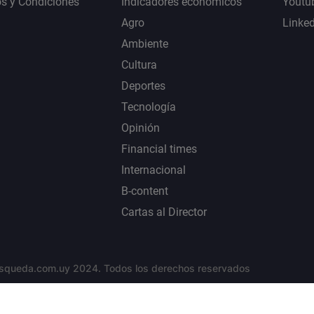
s y Condiciones
Indicadores económicos
Youtu
Agro
Linke
Ambiente
Cultura
Deportes
Tecnología
Opinión
Financial times
Internacional
B-content
Cartas al Director
squeda.com.uy 2024. Todos los derechos reservados