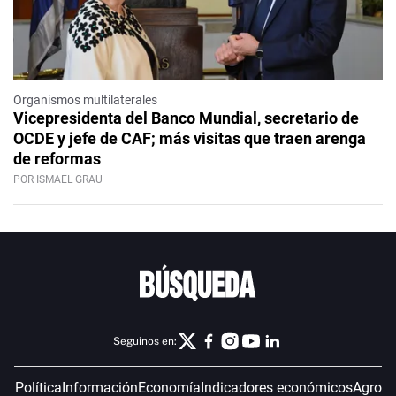
Organismos multilaterales
Vicepresidenta del Banco Mundial, secretario de
OCDE y jefe de CAF; más visitas que traen arenga
de reformas
POR ISMAEL GRAU
Seguinos en:
Política
Información
Economía
Indicadores económicos
Agro