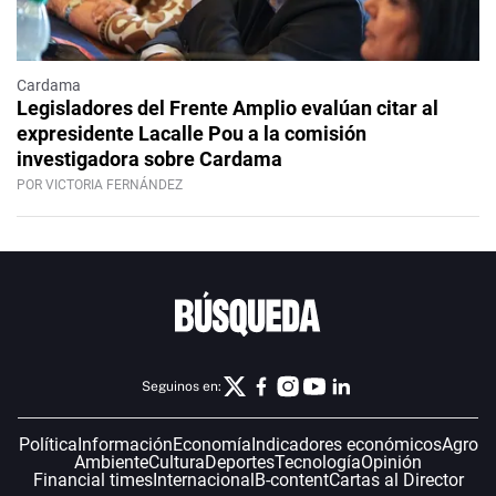
Cardama
Legisladores del Frente Amplio evalúan citar al
expresidente Lacalle Pou a la comisión
investigadora sobre Cardama
POR VICTORIA FERNÁNDEZ
Seguinos en:
Política
Información
Economía
Indicadores económicos
Agro
Ambiente
Cultura
Deportes
Tecnología
Opinión
Financial times
Internacional
B-content
Cartas al Director