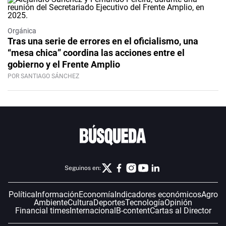
Orgánica
Tras una serie de errores en el oficialismo, una
“mesa chica” coordina las acciones entre el
gobierno y el Frente Amplio
POR SANTIAGO SÁNCHEZ
Seguinos en:
Política
Información
Economía
Indicadores económicos
Agro
Ambiente
Cultura
Deportes
Tecnología
Opinión
Financial times
Internacional
B-content
Cartas al Director