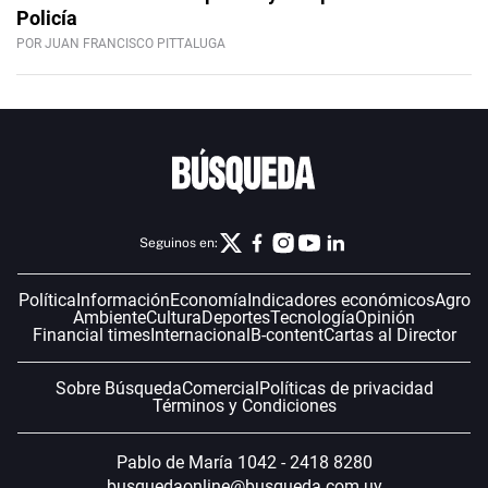
Policía
POR JUAN FRANCISCO PITTALUGA
Seguinos en:
Política
Información
Economía
Indicadores económicos
Agro
Ambiente
Cultura
Deportes
Tecnología
Opinión
Financial times
Internacional
B-content
Cartas al Director
Sobre Búsqueda
Comercial
Políticas de privacidad
Términos y Condiciones
Pablo de María 1042 - 2418 8280
busquedaonline@busqueda.com.uy