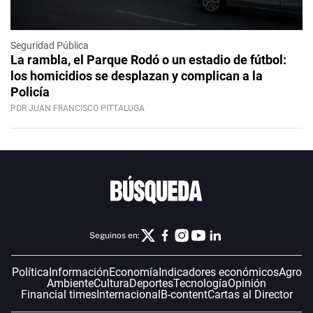
Seguridad Pública
La rambla, el Parque Rodó o un estadio de fútbol:
los homicidios se desplazan y complican a la
Policía
POR JUAN FRANCISCO PITTALUGA
Seguinos en:
Política
Información
Economía
Indicadores económicos
Agro
Ambiente
Cultura
Deportes
Tecnología
Opinión
Financial times
Internacional
B-content
Cartas al Director