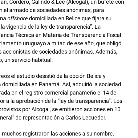
n, Cordero, Galindo & Lee (Alcogal), un bufete con
n el armado de sociedades anónimas, para
una
offshore
domiciliada en Belice que fijara su
 la vigencia de la ley de transparencia”. La
rgencia Técnica en Materia de Transparencia Fiscal
arlamento uruguayo a mitad de ese año, que obligó,
 los accionistas de sociedades anónimas. Además,
, un servicio habitual.
eos el estudio desistió de la opción Belice y
a domiciliada en Panamá. Así, adquirió la sociedad
rada en el registro comercial panameño el 14 de
or a la aprobación de la “ley de transparencia”. Los
provistos por Alcogal, se emitieron acciones en 10
general” de representación a Carlos Lecueder.
da, muchos registraron las acciones a su nombre.