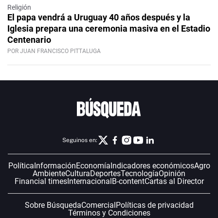
Religión
El papa vendrá a Uruguay 40 años después y la
Iglesia prepara una ceremonia masiva en el Estadio
Centenario
POR JUAN FRANCISCO PITTALUGA
Seguinos en:
Política
Información
Economía
Indicadores económicos
Agro
Ambiente
Cultura
Deportes
Tecnología
Opinión
Financial times
Internacional
B-content
Cartas al Director
Sobre Búsqueda
Comercial
Políticas de privacidad
Términos y Condiciones