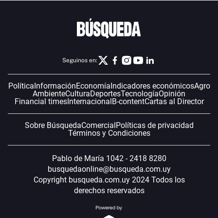
Seguinos en:
Política
Información
Economía
Indicadores económicos
Agro
Ambiente
Cultura
Deportes
Tecnología
Opinión
Financial times
Internacional
B-content
Cartas al Director
Sobre Búsqueda
Comercial
Políticas de privacidad
Términos y Condiciones
Pablo de María 1042 - 2418 8280
busquedaonline@busqueda.com.uy
Copyright busqueda.com.uy 2024 Todos los
derechos reservados